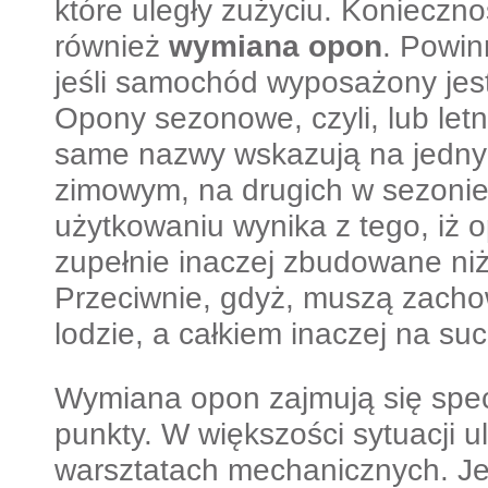
które uległy zużyciu. Konieczno
również
wymiana opon
. Powin
jeśli samochód wyposażony je
Opony sezonowe, czyli, lub letn
same nazwy wskazują na jednyc
zimowym, na drugich w sezonie 
użytkowaniu wynika z tego, iż o
zupełnie inaczej zbudowane ni
Przeciwnie, gdyż, muszą zach
lodzie, a całkiem inaczej na su
Wymiana opon zajmują się spe
punkty. W większości sytuacji 
warsztatach mechanicznych. J