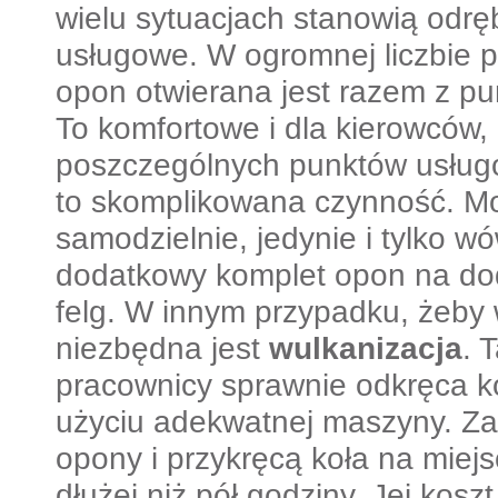
wielu sytuacjach stanowią odrę
usługowe. W ogromnej liczbie
opon otwierana jest razem z p
To komfortowe i dla kierowców, i
poszczególnych punktów usłu
to skomplikowana czynność. Mo
samodzielnie, jedynie i tylko 
dodatkowy komplet opon na d
felg. W innym przypadku, żeby
niezbędna jest
wulkanizacja
. 
pracownicy sprawnie odkręca k
użyciu adekwatnej maszyny. Zał
opony i przykręcą koła na miejs
dłużej niż pół godziny. Jej koszt