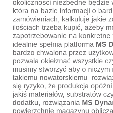
okoliczności niezbędne będzie w
która na bazie informacji o bar
zamówieniach, kalkuluje jakie z
ilościach trzeba kupić, ażeby m
zapotrzebowanie na konkretne 
idealnie spełnia platforma
MS D
bardzo chwalona przez użytko
pozwala okiełznać wszystkie czy
musimy stworzyć aby o niczym 
takiemu nowatorskiemu rozwiąz
się ryzyko, że produkcja opóźn
jakiś materiałów, substratów cz
dodatku, rozwiązania
MS Dyna
powierzchnię magazynu oblicza