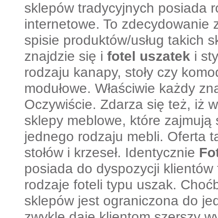
sklepów tradycyjnych posiada r
internetowe. To zdecydowanie 
spisie produktów/usług takich
znajdzie się i
fotel uszatek
i s
rodzaju kanapy, stoły czy komo
modułowe. Właściwie każdy znaj
Oczywiście. Zdarza się też, iż w
sklepy meblowe, które zajmują 
jednego rodzaju mebli. Oferta 
stołów i krzeseł. Identycznie
Fo
posiada do dyspozycji klientów 
rodzaje foteli typu uszak. Choć
sklepów jest ograniczona do je
zwykle daje klientom szerszy w