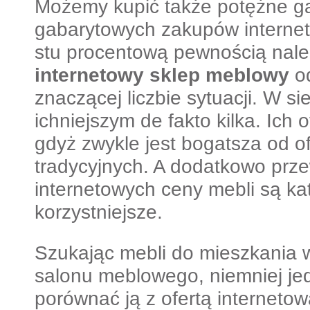
Możemy kupić także potężne ga
gabarytowych zakupów interneto
stu procentową pewnością nale
internetowy sklep meblowy
o
znaczącej liczbie sytuacji. W si
ichniejszym de fakto kilka. Ich o
gdyż zwykle jest bogatsza od o
tradycyjnych. A dodatkowo prz
internetowych ceny mebli są ka
korzystniejsze.
Szukając mebli do mieszkania 
salonu meblowego, niemniej je
porównać ją z ofertą internetow