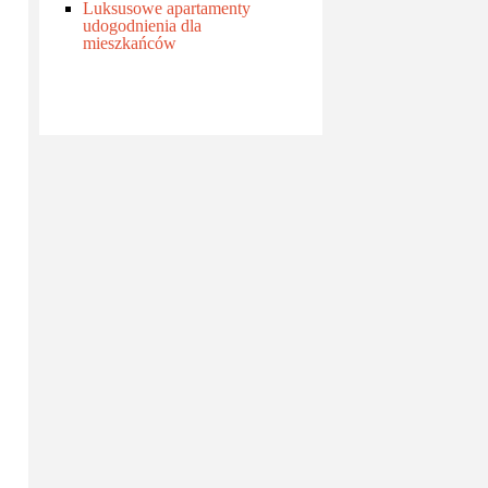
Luksusowe apartamenty
udogodnienia dla
mieszkańców