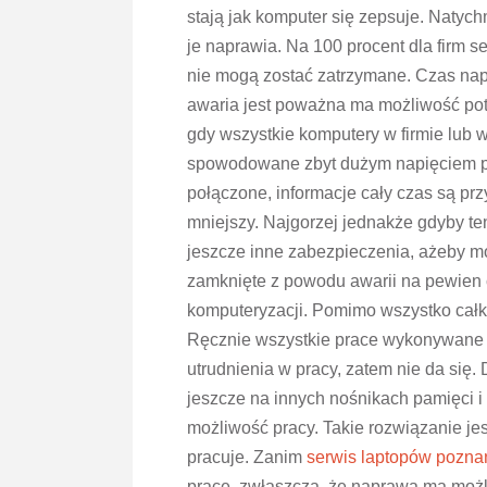
stają jak komputer się zepsuje.
Natychm
je naprawia. Na 100 procent dla firm s
nie mogą zostać zatrzymane. Czas napr
awaria jest poważna ma możliwość pot
gdy wszystkie komputery w firmie lub 
spowodowane zbyt dużym napięciem pr
połączone, informacje cały czas są prz
mniejszy. Najgorzej jednakże gdyby ten
jeszcze inne zabezpieczenia, ażeby mó
zamknięte z powodu awarii na pewien c
komputeryzacji. Pomimo wszystko całkie
Ręcznie wszystkie prace wykonywane b
utrudnienia w pracy, zatem nie da się
jeszcze na innych nośnikach pamięci i 
możliwość pracy. Takie rozwiązanie jes
pracuje. Zanim
serwis laptopów pozna
prace, zwłaszcza, że naprawa ma możl