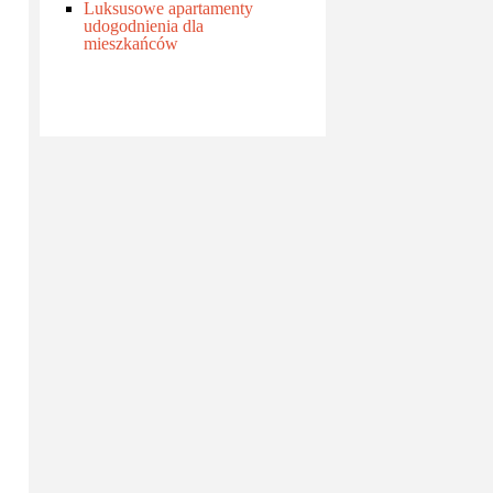
Luksusowe apartamenty
udogodnienia dla
mieszkańców