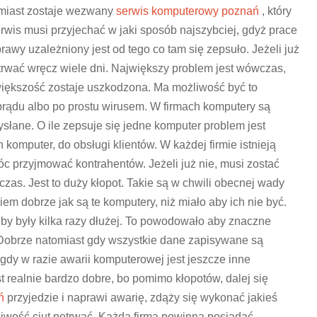
iast zostaje wezwany
serwis komputerowy poznań
, który
erwis musi przyjechać w jaki sposób najszybciej, gdyż prace
awy uzależniony jest od tego co tam się zepsuło. Jeżeli już
rwać wręcz wiele dni. Największy problem jest wówczas,
większość zostaje uszkodzona. Ma możliwość być to
ądu albo po prostu wirusem. W firmach komputery są
ysłane. O ile zepsuje się jedne komputer problem jest
 komputer, do obsługi klientów. W każdej firmie istnieją
c przyjmować kontrahentów. Jeżeli już nie, musi zostać
zas. Jest to duży kłopot. Takie są w chwili obecnej wady
m dobrze jak są te komputery, niż miało aby ich nie być.
y były kilka razy dłużej. To powodowało aby znaczne
. Dobrze natomiast gdy wszystkie dane zapisywane są
gdy w razie awarii komputerowej jest jeszcze inne
t realnie bardzo dobre, bo pomimo kłopotów, dalej się
ń
przyjedzie i naprawi awarię, zdąży się wykonać jakieś
iwość ciut potrwać. Każda firma powinna posiadać