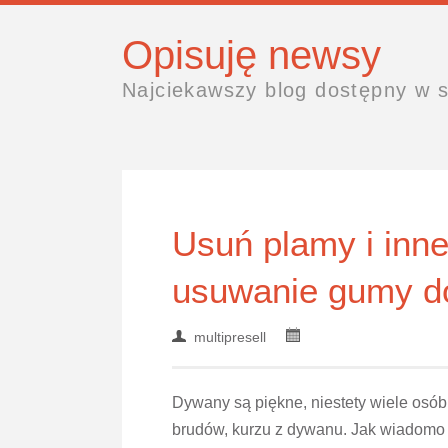
Opisuję newsy
Najciekawszy blog dostępny w s
Usuń plamy i inn
usuwanie gumy d
multipresell
Dywany są piękne, niestety wiele osó
brudów, kurzu z dywanu. Jak wiadomo d