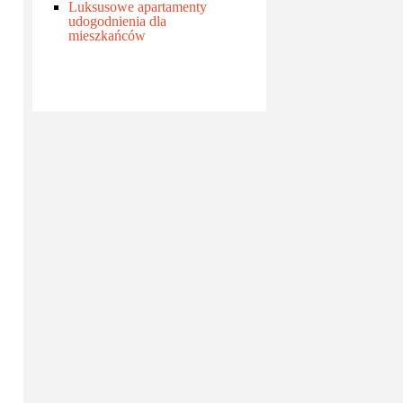
Luksusowe apartamenty
udogodnienia dla
mieszkańców