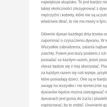
największe skupisko. To jest bardzo ni
takiej okoliczności zrezygnować z dy
mężczyźni i kobiety, które nie są uczul
właściwie dbać, to nie ma mowy o tym, 
Głównie dywan każdego dnia trzeba odk
zapominać o czyszczeniu dywanu. W w
Wszystkie zabrudzenia, zalania najbard
zaschły. Potem jest duży problem z ic
posiadać za każdym razem, jeżeli posi
nieraz będzie się z niej skorzystać. 
za każdym razem się coś wyleje, przykl
które posiadają dzieci. One są w bard
uwagę na wszystko i nie koniecznie s
dywanów będzie można zareagować nat
dywanach jest guma do żucia i plasteli
napracować, by to zrobić. Usuwanie gu