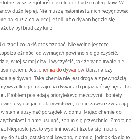
edobre, w szczególności jeżeli już chodzi o alergików. W
wanów dużo lepiej. Nie muszą natomiast z nich rezygnować
one na kurz a co więcej jeżeli już o dywan będzie się
ażeby był brud czy kurz.
urzać i co jakiś czas trzepać. Nie wolno jeszcze
spółzależności od wymagań powinno się go czyścić.
ziej w tej samej chwili wyczyścić, tak żeby na trwałe nie
h usunięciem. Jest
chemia do dywanów
którą należy
ada się dywan. Taka chemia nie jest droga a z pewnością
Plamy wszelkiego rodzaju na dywanach pojawiać się będą, bo
ei. Problem posiadają priorytetowo mężczyźni i kobiety,
zo wielu sytuacjach tak żywiołowe, że nie zawsze zwracają
ą w stanie utrzymać porządek w domu. Mając chemię do
ychmiast i plamę usunąć, zanim się przyschnie. Zmorą na
na. Nieprosto jest to wyeliminować i trzeba się mocno
my do żucia jest skomplikowane, niemniej jednak da się to