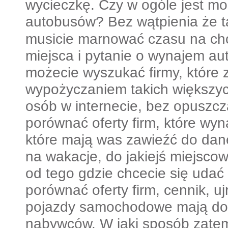
wycieczkę. Czy w ogóle jest m
autobusów? Bez wątpienia że t
musicie marnować czasu na cho
miejsca i pytanie o wynajem a
możecie wyszukać firmy, które 
wypożyczaniem takich większyc
osób w internecie, bez opuszc
porównać oferty firm, które wyn
które mają was zawieźć do dane
na wakacje, do jakiejś miejsco
od tego gdzie chcecie się udać 
porównać oferty firm, cennik, uj
pojazdy samochodowe mają do 
nabywców. W jaki sposób zatem 