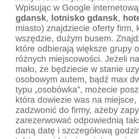
Wpisując w Google internetową,
gdansk
,
lotnisko gdansk
,
hot
miasto) znajdziecie oferty firm,
wszędzie, dużym busem. Znajdzie
które odbierają większe grupy 
różnych miejscowości. Jeżeli na
mało, że będziecie w stanie uz
osobowym autem, bądź max 
typu „osobówka”, możecie poszu
która dowiezie was na miejsce
zadzwonić do firmy, ażeby zapy
zarezerwować odpowiednią taks
daną datę i szczegółową godzin