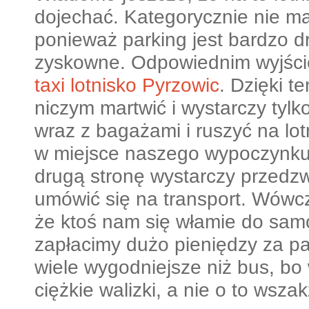
dojechać. Kategorycznie nie m
ponieważ parking jest bardzo dro
zyskowne. Odpowiednim wyjście
taxi lotnisko Pyrzowic
. Dzięki t
niczym martwić i wystarczy tylk
wraz z bagażami i ruszyć na lo
w miejsce naszego wypoczynk
drugą stronę wystarczy przedz
umówić się na transport. Wówc
że ktoś nam się włamie do sam
zapłacimy dużo pieniędzy za par
wiele wygodniejsze niż bus, bo 
ciężkie walizki, a nie o to wsza