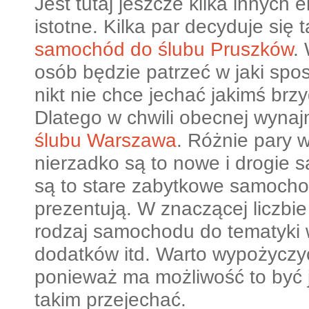
Jest tutaj jeszcze kilka innych 
istotne. Kilka par decyduje się
samochód do ślubu Pruszków
.
osób będzie patrzeć w jaki spo
nikt nie chce jechać jakimś b
Dlatego w chwili obecnej wynaj
ślubu Warszawa
. Różnie pary 
nierzadko są to nowe i drogie
są to stare zabytkowe samochod
prezentują. W znaczącej liczbie 
rodzaj samochodu do tematyki we
dodatków itd. Warto wypożycz
ponieważ ma możliwość to być 
takim przejechać.