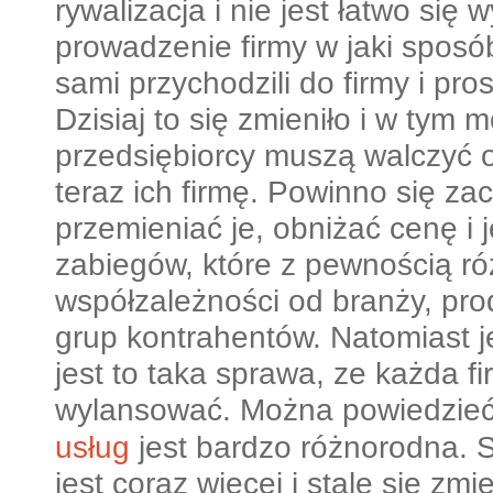
rywalizacja i nie jest łatwo się w
prowadzenie firmy w jaki sposób
sami przychodzili do firmy i pros
Dzisiaj to się zmieniło i w tym 
przedsiębiorcy muszą walczyć o 
teraz ich firmę. Powinno się za
przemieniać je, obniżać cenę i 
zabiegów, które z pewnością ró
współzależności od branży, pr
grup kontrahentów. Natomiast j
jest to taka sprawa, ze każda f
wylansować.
Można powiedzieć,
usług
jest bardzo różnorodna. 
jest coraz więcej i stale się zmi