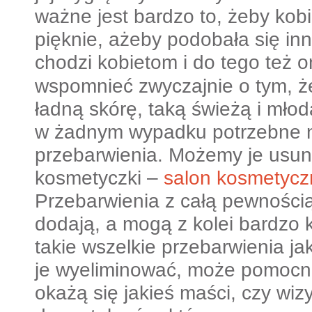
ważne jest bardzo to, żeby kobie
pięknie, ażeby podobała się in
chodzi kobietom i do tego też 
wspomnieć zwyczajnie o tym, że
ładną skórę, taką świeżą i młod
w żadnym wypadku potrzebne 
przebarwienia. Możemy je usuną
kosmetyczki –
salon kosmetycz
Przebarwienia z całą pewnością
dodają, a mogą z kolei bardzo k
takie wszelkie przebarwienia ja
je wyeliminować, może pomocn
okażą się jakieś maści, czy wizy