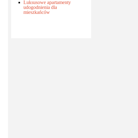
Luksusowe apartamenty
udogodnienia dla
mieszkańców