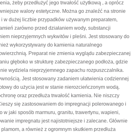
nia, żeby przedłużyć jego trwałość użytkową , a oprócz
wniejsze walory estetyczne. Można go znaleźć na stronie
m i w dużej liczbie przypadków używanym preparatem,
amień zarówno przed działaniem wody, substancji
niem nieprzyjemnych wykwitów i pleśni.
Jest stosowany do
wnież wykorzystywany do kamienia naturalnego
wierzchnią. Preparat nie zmienia wyglądu zabezpieczanej
aniu głęboko w strukturę zabezpieczanego podłoża, gdzie
i nie wydziela nieprzyjemnego zapachu rozpuszczalnika.
żywnością. Jest stosowany zadaniem ułatwienia codziennej
otowy do użycia jest w stanie nierozcieńczonym wodą.
chronę oraz przedłuża trwałość kamienia. Nie niszczy
ieszy się zastosowaniem do impregnacji polerowanego i
 w jaki sposób marmuru, granitu, trawertynu, wapieni,
wanie impregnatu jest najistotniejsze i zalecane. Głównie
i plamom, a również z ogromnym skutkiem przedłuża