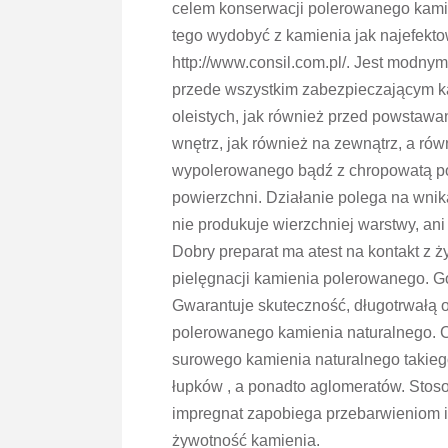
celem konserwacji polerowanego kamie
tego wydobyć z kamienia jak najefekto
http://www.consil.com.pl/. Jest modny
przede wszystkim zabezpieczającym k
oleistych, jak również przed powstawa
wnętrz, jak również na zewnątrz, a ró
wypolerowanego bądź z chropowatą po
powierzchni. Działanie polega na wnik
nie produkuje wierzchniej warstwy, an
Dobry preparat ma atest na kontakt z 
pielęgnacji kamienia polerowanego. G
Gwarantuje skuteczność, długotrwałą o
polerowanego kamienia naturalnego. C
surowego kamienia naturalnego takiego
łupków , a ponadto aglomeratów. Stoso
impregnat zapobiega przebarwieniom 
żywotność kamienia.