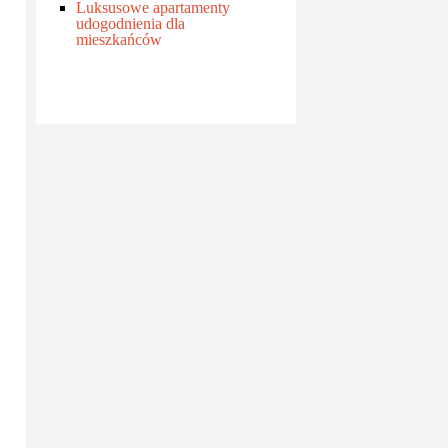
Luksusowe apartamenty
udogodnienia dla
mieszkańców