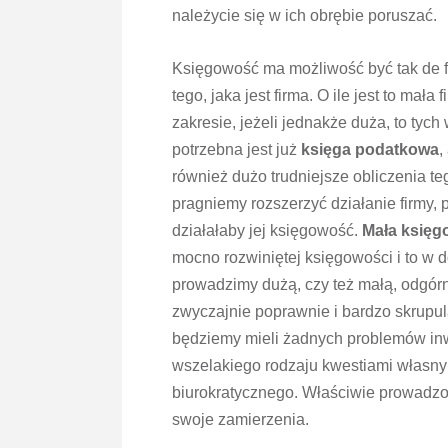
należycie się w ich obrębie poruszać.
Księgowość ma możliwość być tak de f
tego, jaka jest firma. O ile jest to m
zakresie, jeżeli jednakże duża, to tyc
potrzebna jest już
księga podatkowa
,
również dużo trudniejsze obliczenia t
pragniemy rozszerzyć działanie firmy,
działałaby jej księgowość.
Mała księg
mocno rozwiniętej księgowości i to w 
prowadzimy dużą, czy też małą, odgór
zwyczajnie poprawnie i bardzo skrupul
będziemy mieli żadnych problemów inwe
wszelakiego rodzaju kwestiami własnymi
biurokratycznego. Właściwie prowadzon
swoje zamierzenia.