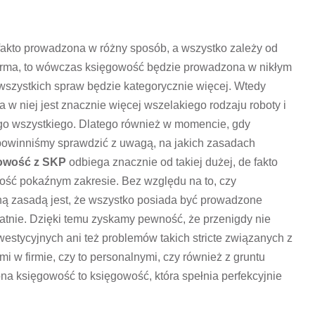
akto prowadzona w różny sposób, a wszystko zależy od
ała firma, to wówczas księgowość będzie prowadzona w nikłym
h wszystkich spraw będzie kategorycznie więcej. Wtedy
 a w niej jest znacznie więcej wszelakiego rodzaju roboty i
ego wszystkiego. Dlatego również w momencie, gdy
 powinniśmy sprawdzić z uwagą, na jakich zasadach
owość z SKP
odbiega znacznie od takiej dużej, de fakto
dość pokaźnym zakresie. Bez względu na to, czy
ną zasadą jest, że wszystko posiada być prowadzone
atnie. Dzięki temu zyskamy pewność, że przenigdy nie
stycyjnych ani też problemów takich stricte związanych z
 w firmie, czy to personalnymi, czy również z gruntu
a księgowość to księgowość, która spełnia perfekcyjnie