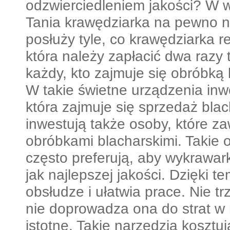
odzwierciedleniem jakości? W w
Tania krawędziarka na pewno nie
posłuży tyle, co krawędziarka 
która należy zapłacić dwa razy 
każdy, kto zajmuje się obróbką 
W takie świetne urządzenia inwe
która zajmuje się sprzedaż bla
inwestują także osoby, które z
obróbkami blacharskimi. Takie
często preferują, aby wykrawark
jak najlepszej jakości. Dzięki t
obsłudze i ułatwia prace. Nie tr
nie doprowadza ona do strat w 
istotne. Takie narzędzia kosztują