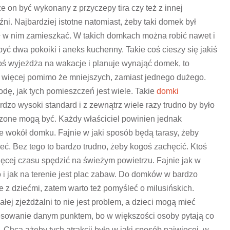
on być wykonany z przyczepy tira czy też z innej
i. Najbardziej istotne natomiast, żeby taki domek był
ł w nim zamieszkać.
W takich domkach można robić nawet i
yć dwa pokoiki i aneks kuchenny. Takie coś cieszy się jakiś
oś wyjeżdża na wakacje i planuje wynająć domek, to
o więcej pomimo że mniejszych, zamiast jednego dużego.
dę, jak tych pomieszczeń jest wiele. Takie
domki
zo wysoki standard i z zewnątrz wiele razy trudno by było
dzone mogą być. Każdy właściciel powinien jednak
e wokół domku. Fajnie w jaki sposób będą tarasy, żeby
eć. Bez tego to bardzo trudno, żeby kogoś zachęcić. Ktoś
ięcej czasu spędzić na świeżym powietrzu. Fajnie jak w
o i jak na terenie jest plac zabaw. Do domków w bardzo
e z dziećmi, zatem warto też pomyśleć o milusińskich.
ej zjeżdżalni to nie jest problem, a dzieci mogą mieć
resowanie danym punktem, bo w większości osoby pytają co
. Chcą ażeby tych atrakcji było w jaki sposób najwięcej, w