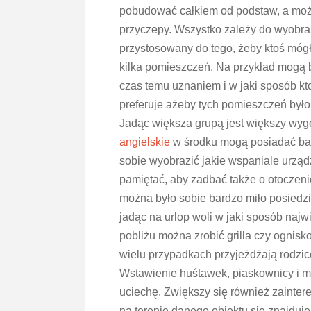
pobudować całkiem od podstaw, a może 
przyczepy. Wszystko zależy do wyobraźn
przystosowany do tego, żeby ktoś móg
kilka pomieszczeń. Na przykład mogą b
czas temu uznaniem i w jaki sposób kt
preferuje ażeby tych pomieszczeń był
Jadąc większa grupą jest większy wygo
angielskie
w środku mogą posiadać bard
sobie wyobrazić jakie wspaniale urzą
pamiętać, aby zadbać także o otoczeni
można było sobie bardzo miło posiedzi
jadąc na urlop woli w jaki sposób najw
pobliżu można zrobić grilla czy ognisk
wielu przypadkach przyjeżdżają rodzic
Wstawienie huśtawek, piaskownicy i mał
uciechę. Zwiększy się również zainte
na terenie danego obiektu się znajduje