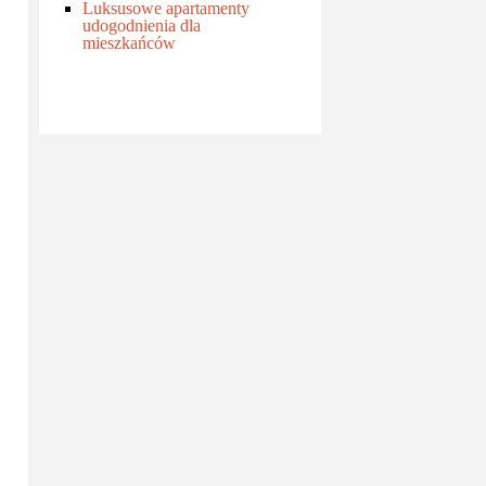
Luksusowe apartamenty
udogodnienia dla
mieszkańców