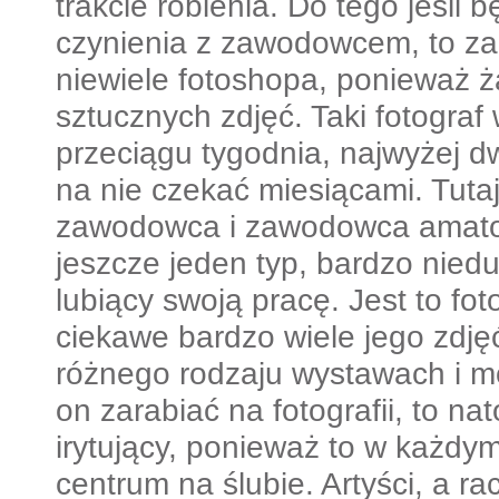
trakcie robienia. Do tego jeśli
czynienia z zawodowcem, to z
niewiele fotoshopa, ponieważ ż
sztucznych zdjęć. Taki fotograf 
przeciągu tygodnia, najwyżej d
na nie czekać miesiącami. Tuta
zawodowca i zawodowca amator
jeszcze jeden typ, bardzo nied
lubiący swoją pracę. Jest to fot
ciekawe bardzo wiele jego zdj
różnego rodzaju wystawach i m
on zarabiać na fotografii, to na
irytujący, ponieważ to w każdy
centrum na ślubie. Artyści, a ra