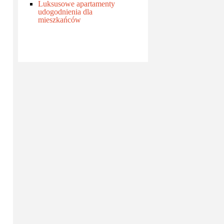
Luksusowe apartamenty
udogodnienia dla
mieszkańców