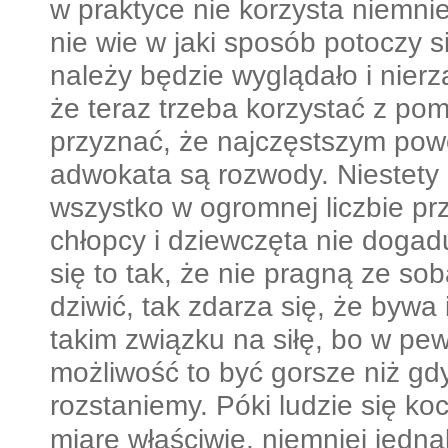
w praktyce nie korzysta niemnie
nie wie w jaki sposób potoczy si
należy będzie wyglądało i nierz
że teraz trzeba korzystać z po
przyznać, że najczęstszym po
adwokata są rozwody. Niestety
wszystko w ogromnej liczbie p
chłopcy i dziewczęta nie dogadu
się to tak, że nie pragną ze so
dziwić, tak zdarza się, że bywa 
takim związku na siłę, bo w pe
możliwość to być gorsze niż gd
rozstaniemy.
Póki ludzie się ko
miarę właściwie, niemniej jedn