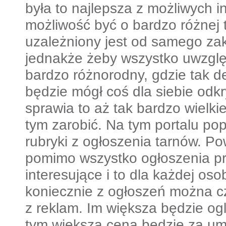
była to najlepsza z możliwych i
możliwość być o bardzo różnej t
uzależniony jest od samego za
jednakże żeby wszystko uwzględn
bardzo różnorodny, gdzie tak d
będzie mógł coś dla siebie odkr
sprawia to aż tak bardzo wielki
tym zarobić. Na tym portalu po
rubryki z ogłoszenia tarnów. Po
pomimo wszystko ogłoszenia p
interesujące i to dla każdej oso
koniecznie z ogłoszeń można c
z reklam. Im większa będzie og
tym większa cena będzie za um