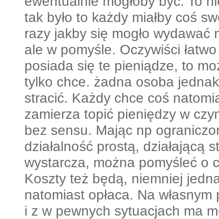
ewentualnie mogłoby być. To ni
tak było to każdy miałby coś s
razy jakby się mogło wydawać n
ale w pomyśle. Oczywiści łatwo 
posiada się te pieniądze, to mo
tylko chce. żadna osoba jednak
stracić. Każdy chce coś natomia
zamierza topić pieniędzy w czy
bez sensu. Mając np ograniczo
działalność prostą, działającą s
wystarcza, można pomyśleć o c
Koszty też będą, niemniej jedna
natomiast opłaca. Na własnym 
i z w pewnych sytuacjach ma m